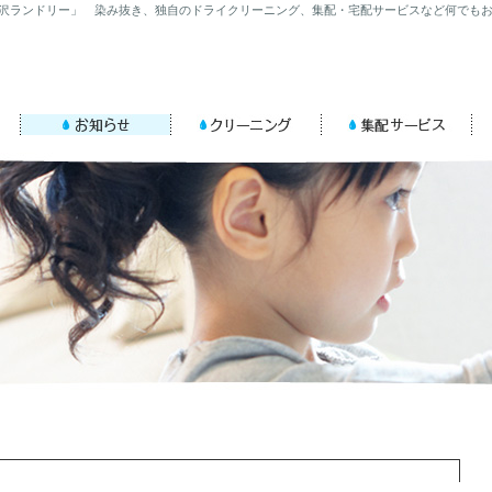
「宮沢ランドリー」 染み抜き、独自のドライクリーニング、集配・宅配サービスなど何でも