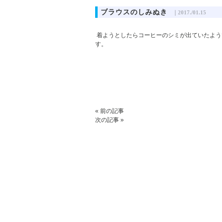
ブラウスのしみぬき
｜2017./01.15
着ようとしたらコーヒーのシミが出ていたよう
す。
« 前の記事
次の記事 »